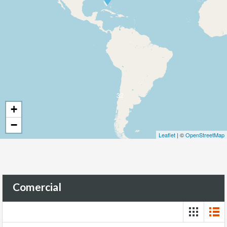
32
+
−
Leaflet
| ©
OpenStreetMap
Comercial