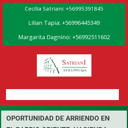
Cecilia Satriani: +56995391845
Lilian Tapia: +56996445349
Margarita Dagnino: +56992511602
OPORTUNIDAD DE ARRIENDO EN