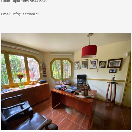
‎Lilian Tapia
+569 9644 5349
Email:
info@satriani.cl