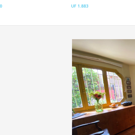
0
UF 1.883