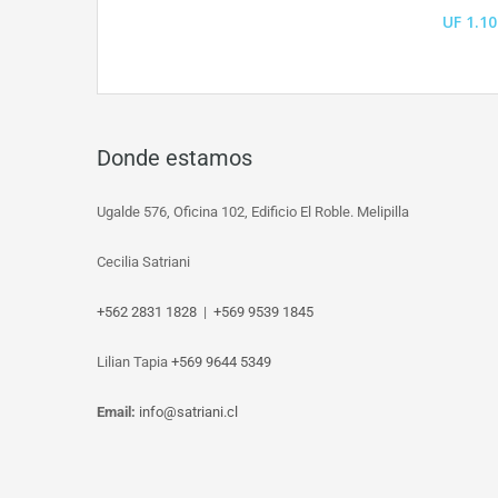
UF 1.10
Donde estamos
Ugalde 576, Oficina 102, Edificio El Roble. Melipilla
Cecilia Satriani
+562 2831 1828
|
+569 9539 1845
‎Lilian Tapia
+569 9644 5349
Email:
info@satriani.cl