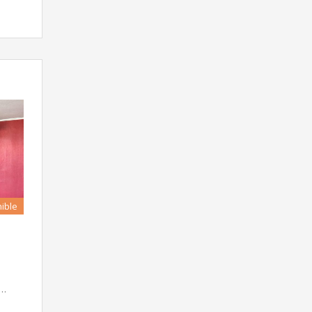
ible
.…